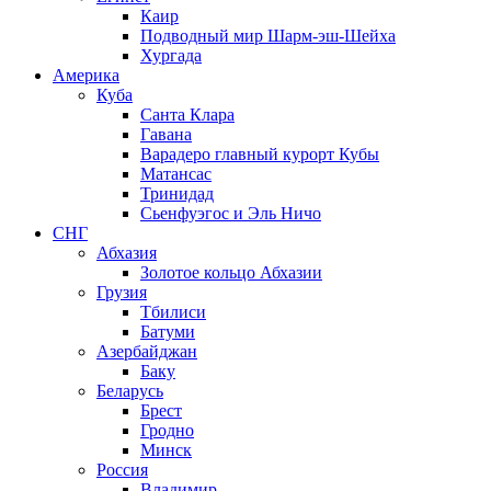
Каир
Подводный мир Шарм-эш-Шейха
Хургада
Америка
Куба
Санта Клара
Гавана
Варадеро главный курорт Кубы
Матансас
Тринидад
Сьенфуэгос и Эль Ничо
СНГ
Абхазия
Золотое кольцо Абхазии
Грузия
Тбилиси
Батуми
Азербайджан
Баку
Беларусь
Брест
Гродно
Минск
Россия
Владимир