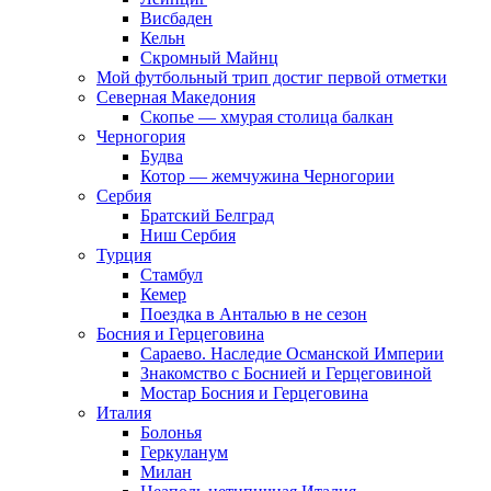
Висбаден
Кельн
Скромный Майнц
Мой футбольный трип достиг первой отметки
Северная Македония
Скопье — хмурая столица балкан
Черногория
Будва
Котор — жемчужина Черногории
Сербия
Братский Белград
Ниш Сербия
Турция
Стамбул
Кемер
Поездка в Анталью в не сезон
Босния и Герцеговина
Сараево. Наследие Османской Империи
Знакомство с Боснией и Герцеговиной
Мостар Босния и Герцеговина
Италия
Болонья
Геркуланум
Милан