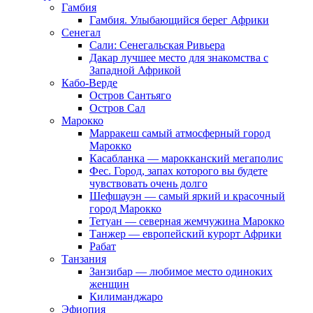
Гамбия
Гамбия. Улыбающийся берег Африки
Сенегал
Сали: Сенегальская Ривьера
Дакар лучшее место для знакомства с
Западной Африкой
Кабо-Верде
Остров Сантьяго
Остров Сал
Марокко
Марракеш самый атмосферный город
Марокко
Касабланка — марокканский мегаполис
Фес. Город, запах которого вы будете
чувствовать очень долго
Шефшауэн — самый яркий и красочный
город Марокко
Тетуан — северная жемчужина Марокко
Танжер — европейский курорт Африки
Рабат
Танзания
Занзибар — любимое место одиноких
женщин
Килиманджаро
Эфиопия