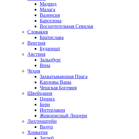
Мадрид
Малага
Валенсия
Барселона
Восхитительная Севилья
Словакия
Братислава
Венгрия
Будапешт
Австрия
Зальцбург
Вена
Чехия
Захватывающая Прага
Карловы Вары
Чешская Богемия
Швейцария
Цюрих
Берн
Интерлакен
Живописный Люцерн
Лихтенштейн
Вадуц
Хорватия
Загреб