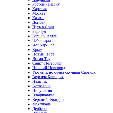
Ростов-на-Дону
Карелия
Москва
Казань
Домбай
Путь в Сочи
Барнаул
Горный Алтай
Чебоксары
Йошкар-Ола
Крым
Новый Порт
Янган-Тау
Санкт-Петербург
Нижний Новгород
Уютный, но очень скучный Саранск
Верхняя Балкария
Нальчик
Астрахань
Ингушетия
Владикавказ
Верхний Фиагдон
Махачкала
Дербент