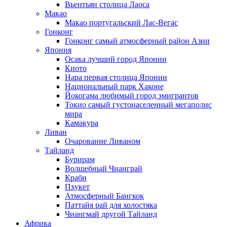
Вьентьян столица Лаоса
Макао
Макао португальский Лас-Вегас
Гонконг
Гонконг самый атмосферный район Азии
Япония
Осака лучший город Японии
Киото
Нара первая столица Японии
Национальный парк Хаконе
Йокогама любимый город эмигрантов
Токио самый густонаселенный мегаполис
мира
Камакура
Ливан
Очарование Ливаном
Тайланд
Бурирам
Волшебный Чианграй
Краби
Пхукет
Атмосферный Бангкок
Паттайя рай для холостяка
Чиангмай другой Тайланд
Африка