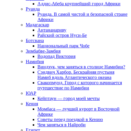
Аддис-Абеба крупнейший город Африки
Руанда
Руанда. В самой чистой и безопасной стране
Африки
Мадагаскар
Антананариву
Райский остров Нуси-Бе
Ботсвана
Национальный парк Чобе
Зимбабве-Замбия
Водопад Виктория
Намибия
Виндхук, чем заняться в столице Намибии?
Сэндвич Харбор. Бескрайняя пустыня
Намиб вдоль Атлантического океана
Свакопмунд. Город с которого начинается
путешествие по Намибии
ЮАР
Кейптаун — город моей мечты
Кения
Момбаса — лучший курорт в Восточной
Африке
Советы перед поездкой в Кению
Чем заняться в Найроби
Египет