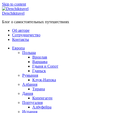
Skip to content
Denchiktravel
Блог о самостоятельных путешествиях
Об авторе
Сотрудничество
Контакты
Европа
Польша
Вроцлав
Варшава
Гдыня и Сопот
Гданьск
Румыния
Клуж-Напока
Албания
Тирана
Дания
Копенгаген
Португалия
Албуфейра
Испания