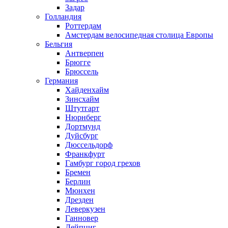
Задар
Голландия
Роттердам
Амстердам велосипедная столица Европы
Бельгия
Антверпен
Брюгге
Брюссель
Германия
Хайденхайм
Зинсхайм
Штутгарт
Нюрнберг
Дортмунд
Дуйсбург
Дюссельдорф
Франкфурт
Гамбург город грехов
Бремен
Берлин
Мюнхен
Дрезден
Леверкузен
Ганновер
Лейпциг