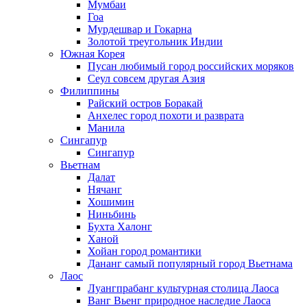
Мумбаи
Гоа
Мурдешвар и Гокарна
Золотой треугольник Индии
Южная Корея
Пусан любимый город российских моряков
Сеул совсем другая Азия
Филиппины
Райский остров Боракай
Анхелес город похоти и разврата
Манила
Сингапур
Сингапур
Вьетнам
Далат
Нячанг
Хошимин
Ниньбинь
Бухта Халонг
Ханой
Хойан город романтики
Дананг самый популярный город Вьетнама
Лаос
Луангпрабанг культурная столица Лаоса
Ванг Вьенг природное наследие Лаоса