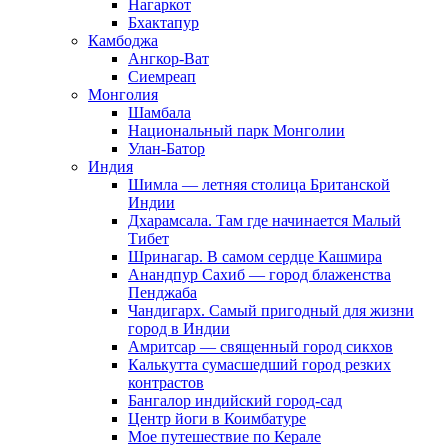
Нагаркот
Бхактапур
Камбоджа
Ангкор-Ват
Сиемреап
Монголия
Шамбала
Национальный парк Монголии
Улан-Батор
Индия
Шимла — летняя столица Британской
Индии
Дхарамсала. Там где начинается Малый
Тибет
Шринагар. В самом сердце Кашмира
Анандпур Сахиб — город блаженства
Пенджаба
Чандигарх. Самый пригодный для жизни
город в Индии
Амритсар — священный город сикхов
Калькутта сумасшедший город резких
контрастов
Бангалор индийский город-сад
Центр йоги в Коимбатуре
Мое путешествие по Керале