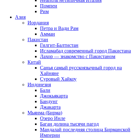
Неаполь нетипичная Италия
Помпеи
Рим
Азия
Иордания
Петра и Вади Рам
Амман
Пакистан
Гилгит-Балтистан
Исламабад современный город Пакистана
Лахор — знакомство с Пакистаном
Китай
Санья самый русскоязычный город на
Хайняне
Суровый Хайкоу
Индонезия
Бали
Джокьякарта
Бандунг
Джакарта
Мьянма (Бирма)
Озеро Инле
Баган долина тысячи пагод
Мандалай последняя столица Бирманской
Империи