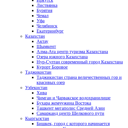
Иркутск
Листвянка
Бурятия
Чемал
Уфа
Челябинск
Екатеринбург
Казахстан
Актау
Шымкент
Алма-Ата центр туризма Казахстана
Озера южного Казахстана
Нур-Султан современный город Казахстана
Курорт Боровое
Таджикистан
Таджикистан страна величественных гор и
красивых озер
Узбекистан
Хива
Чимган и Чарвакское водохранилище
Бухара жемчужина Востока
Ташкент мегаполис Средней Азии
Самарканд центр Шелкового пути
Кыргызстан
Бишкек, город с которого начинается