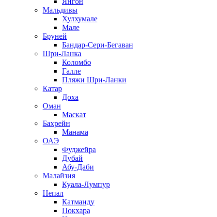
Янгон
Мальдивы
Хулхумале
Мале
Бруней
Бандар-Сери-Бегаван
Шри-Ланка
Коломбо
Галле
Пляжи Шри-Ланки
Катар
Доха
Оман
Маскат
Бахрейн
Манама
ОАЭ
Фуджейра
Дубай
Абу-Даби
Малайзия
Куала-Лумпур
Непал
Катманду
Покхара