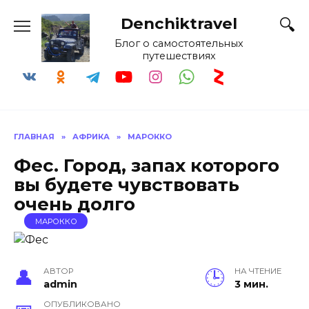
Skip
Denchiktravel
to
content
Блог о самостоятельных
путешествиях
ГЛАВНАЯ
»
АФРИКА
»
МАРОККО
Фес. Город, запах которого
вы будете чувствовать
очень долго
МАРОККО
АВТОР
НА ЧТЕНИЕ
admin
3 мин.
ОПУБЛИКОВАНО