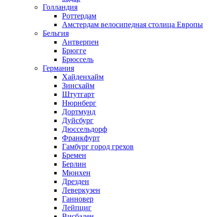
Голландия
Роттердам
Амстердам велосипедная столица Европы
Бельгия
Антверпен
Брюгге
Брюссель
Германия
Хайденхайм
Зинсхайм
Штутгарт
Нюрнберг
Дортмунд
Дуйсбург
Дюссельдорф
Франкфурт
Гамбург город грехов
Бремен
Берлин
Мюнхен
Дрезден
Леверкузен
Ганновер
Лейпциг
Висбаден