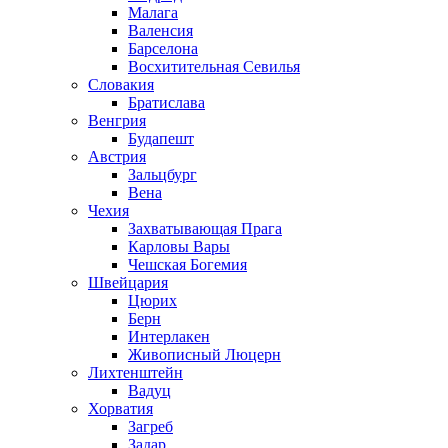
Малага
Валенсия
Барселона
Восхитительная Севилья
Словакия
Братислава
Венгрия
Будапешт
Австрия
Зальцбург
Вена
Чехия
Захватывающая Прага
Карловы Вары
Чешская Богемия
Швейцария
Цюрих
Берн
Интерлакен
Живописный Люцерн
Лихтенштейн
Вадуц
Хорватия
Загреб
Задар