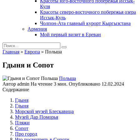
Красоты юго-восточного побережья Иссык-
Куля
Красоты северо-восточного побережья озера
Иссык-Куль
Чолпон-Ата главный курорт Кыргызстана
Армения
Мой первый визит в Ереван
Search
for:
Главная
»
Европа
»
Польша
Гдыня и Сопот
Польша
Автор
admin
На чтение
3 мин.
Опубликовано
12.02.2024
Содержание
Гдыня
Гдыня
Морской музей Блескавица
Музей Дар Поморья
Пляжи
Сопот
Про город
Что посмотреть в Сопоте