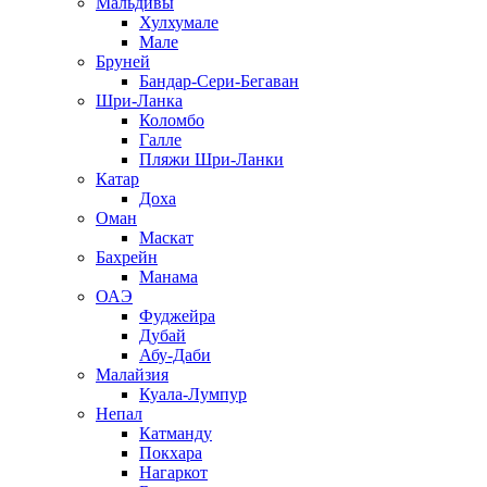
Мальдивы
Хулхумале
Мале
Бруней
Бандар-Сери-Бегаван
Шри-Ланка
Коломбо
Галле
Пляжи Шри-Ланки
Катар
Доха
Оман
Маскат
Бахрейн
Манама
ОАЭ
Фуджейра
Дубай
Абу-Даби
Малайзия
Куала-Лумпур
Непал
Катманду
Покхара
Нагаркот