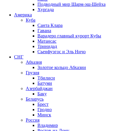
Подводный мир Шарм-эш-Шейха
Хургада
Америка
Куба
Санта Клара
Гавана
Варадеро главный курорт Кубы
Матансас
Тринидад
Сьенфуэгос и Эль Ничо
СНГ
Абхазия
Золотое кольцо Абхазии
Грузия
Тбилиси
Батуми
Азербайджан
Баку
Беларусь
Брест
Гродно
Минск
Россия
Владимир
Ростов-на-Дону