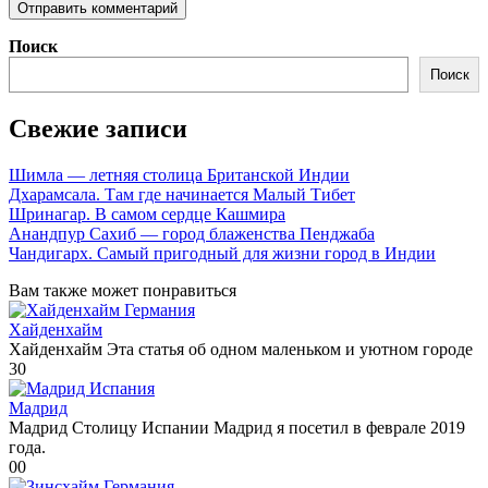
Поиск
Поиск
Свежие записи
Шимла — летняя столица Британской Индии
Дхарамсала. Там где начинается Малый Тибет
Шринагар. В самом сердце Кашмира
Анандпур Сахиб — город блаженства Пенджаба
Чандигарх. Самый пригодный для жизни город в Индии
Вам также может понравиться
Хайденхайм
Хайденхайм Эта статья об одном маленьком и уютном городе
3
0
Мадрид
Мадрид Столицу Испании Мадрид я посетил в феврале 2019
года.
0
0