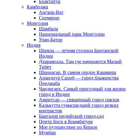
Бхактапур
Камбоджа
Ангкор-Ват
Сиемреап
Монголия
Шамбала
Национальный парк Монголии
Улан-Батор
Индия
Шимла — летняя столица Британской
Индии
Дхарамсала. Там где начинается Малый
Тибет
Шринагар. В самом сердце Кашмира
Анандпур Сахиб — город блаженства
Пенджаба
Чандигарх. Самый пригодный для жизни
город в Индии
Амритсар — священный город сикхов
Калькутта сумасшедший город резких
контрастов
Бангалор индийский город-сад
Центр йоги в Коимбатуре
Мое путешествие по Керале
Мумбаи