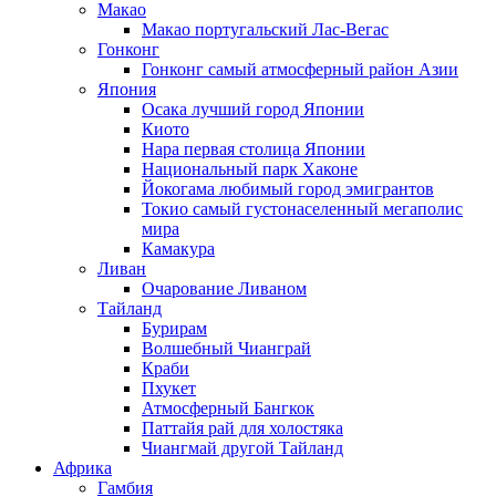
Макао
Макао португальский Лас-Вегас
Гонконг
Гонконг самый атмосферный район Азии
Япония
Осака лучший город Японии
Киото
Нара первая столица Японии
Национальный парк Хаконе
Йокогама любимый город эмигрантов
Токио самый густонаселенный мегаполис
мира
Камакура
Ливан
Очарование Ливаном
Тайланд
Бурирам
Волшебный Чианграй
Краби
Пхукет
Атмосферный Бангкок
Паттайя рай для холостяка
Чиангмай другой Тайланд
Африка
Гамбия