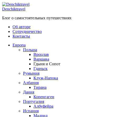
Skip
to
Denchiktravel
content
Блог о самостоятельных путешествиях
Об авторе
Сотрудничество
Контакты
Европа
Польша
Вроцлав
Варшава
Гдыня и Сопот
Гданьск
Румыния
Клуж-Напока
Албания
Тирана
Дания
Копенгаген
Португалия
Албуфейра
Испания
Мадрид