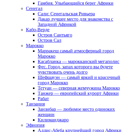
Гамбия. Улыбающийся берег Африки
Сенегал
Сали: Сенегальская Ривьера
Дакар лучшее место для знакомства с
Западной Африкой
Кабо-Верде
Остров Сантьяго
Остров Сал
Марокко
Марракеш самый атмосферный город
Марокко
Касабланка — марокканский мегаполис
Фес. Город, запах которого вы будете
чувствовать очень долго
Шефшауэн — самый яркий и красочный
город Марокко
Тетуан — северная жемчужина Марокко
Танжер — европейский курорт Африки
Рабат
Танзания
Занзибар — любимое место одиноких
женщин
Килиманджаро
Эфиопия
Аддис-Абеба крупнейший город Африки