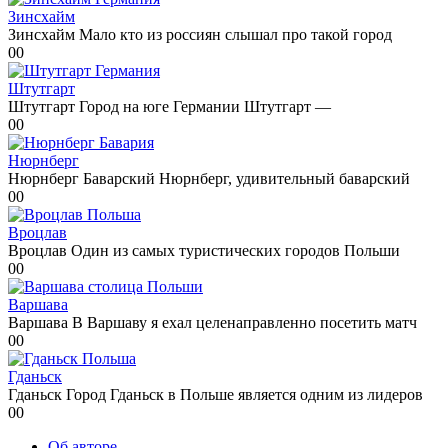
Зинсхайм
Зинсхайм Мало кто из россиян слышал про такой город
0
0
Штутгарт
Штутгарт Город на юге Германии Штутгарт —
0
0
Нюрнберг
Нюрнберг Баварский Нюрнберг, удивительный баварский
0
0
Вроцлав
Вроцлав Один из самых туристических городов Польши
0
0
Варшава
Варшава В Варшаву я ехал целенаправленно посетить матч
0
0
Гданьск
Гданьск Город Гданьск в Польше является одним из лидеров
0
0
Об авторе