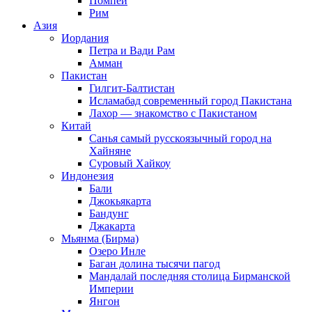
Помпеи
Рим
Азия
Иордания
Петра и Вади Рам
Амман
Пакистан
Гилгит-Балтистан
Исламабад современный город Пакистана
Лахор — знакомство с Пакистаном
Китай
Санья самый русскоязычный город на
Хайняне
Суровый Хайкоу
Индонезия
Бали
Джокьякарта
Бандунг
Джакарта
Мьянма (Бирма)
Озеро Инле
Баган долина тысячи пагод
Мандалай последняя столица Бирманской
Империи
Янгон