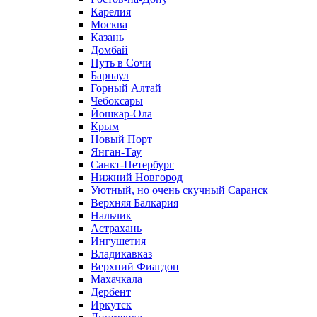
Карелия
Москва
Казань
Домбай
Путь в Сочи
Барнаул
Горный Алтай
Чебоксары
Йошкар-Ола
Крым
Новый Порт
Янган-Тау
Санкт-Петербург
Нижний Новгород
Уютный, но очень скучный Саранск
Верхняя Балкария
Нальчик
Астрахань
Ингушетия
Владикавказ
Верхний Фиагдон
Махачкала
Дербент
Иркутск