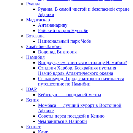
Руанда
Руанда. В самой чистой и безопасной стране
Африки
Мадагаскар
Антананариву
Райский остров Нуси-Бе
Ботсвана
Национальный парк Чобе
Зимбабве-Замбия
Водопад Виктория
Намибия
Виндхук, чем заняться в столице Намибии?
Сэндвич Харбор. Бескрайняя пустыня
Намиб вдоль Атлантического океана
Свакопмунд. Город с которого начинается
путешествие по Намибии
ЮАР
Кейптаун — город моей мечты
Кения
Момбаса — лучший курорт в Восточной
Африке
Советы перед поездкой в Кению
Чем заняться в Найроби
Египет
Каир