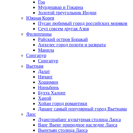
Гоа
Мурдешвар и Гокарна
Золотой треугольник Индии
Южная Корея
Пусан любимый город российских моряков
Сеул совсем другая Азия
Филиппины
Райский остров Боракай
Анхелес город похоти и разврата
Манила
Сингапур
Сингапур
Вьетнам
Далат
Нячанг
Хошимин
Ниньбинь
Бухта Халонг
Ханой
Хойан город романтики
Дананг самый популярный город Вьетнама
Лаос
Луангпрабанг культурная столица Лаоса
Ванг Вьенг природное наследие Лаоса
Вьентьян столица Лаоса