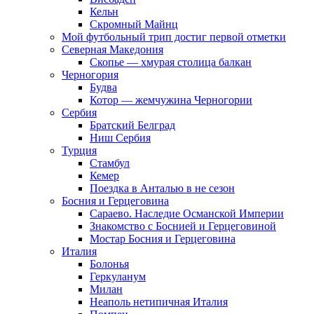
Кельн
Скромный Майнц
Мой футбольный трип достиг первой отметки
Северная Македония
Скопье — хмурая столица балкан
Черногория
Будва
Котор — жемчужина Черногории
Сербия
Братский Белград
Ниш Сербия
Турция
Стамбул
Кемер
Поездка в Анталью в не сезон
Босния и Герцеговина
Сараево. Наследие Османской Империи
Знакомство с Боснией и Герцеговиной
Мостар Босния и Герцеговина
Италия
Болонья
Геркуланум
Милан
Неаполь нетипичная Италия