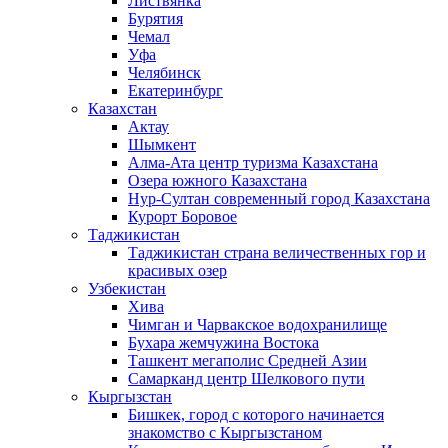
Листвянка
Бурятия
Чемал
Уфа
Челябинск
Екатеринбург
Казахстан
Актау
Шымкент
Алма-Ата центр туризма Казахстана
Озера южного Казахстана
Нур-Султан современный город Казахстана
Курорт Боровое
Таджикистан
Таджикистан страна величественных гор и
красивых озер
Узбекистан
Хива
Чимган и Чарвакское водохранилище
Бухара жемчужина Востока
Ташкент мегаполис Средней Азии
Самарканд центр Шелкового пути
Кыргызстан
Бишкек, город с которого начинается
знакомство с Кыргызстаном