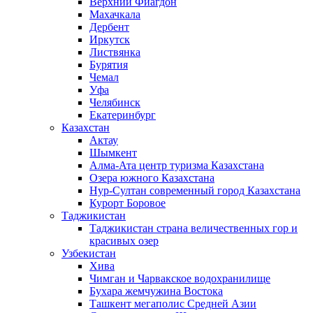
Верхний Фиагдон
Махачкала
Дербент
Иркутск
Листвянка
Бурятия
Чемал
Уфа
Челябинск
Екатеринбург
Казахстан
Актау
Шымкент
Алма-Ата центр туризма Казахстана
Озера южного Казахстана
Нур-Султан современный город Казахстана
Курорт Боровое
Таджикистан
Таджикистан страна величественных гор и
красивых озер
Узбекистан
Хива
Чимган и Чарвакское водохранилище
Бухара жемчужина Востока
Ташкент мегаполис Средней Азии