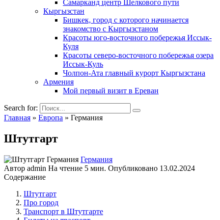
Самарканд центр Шелкового пути
Кыргызстан
Бишкек, город с которого начинается
знакомство с Кыргызстаном
Красоты юго-восточного побережья Иссык-
Куля
Красоты северо-восточного побережья озера
Иссык-Куль
Чолпон-Ата главный курорт Кыргызстана
Армения
Мой первый визит в Ереван
Search for:
Главная
»
Европа
»
Германия
Штутгарт
Германия
Автор
admin
На чтение
5 мин.
Опубликовано
13.02.2024
Содержание
Штутгарт
Про город
Транспорт в Штутгарте