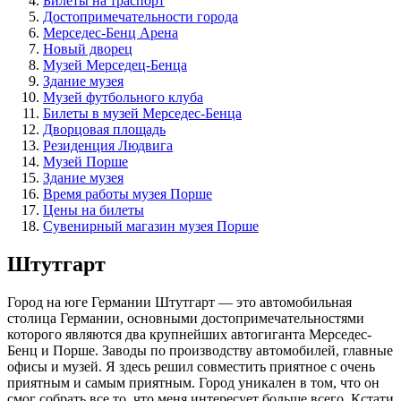
Билеты на траспорт
Достопримечательности города
Мерседес-Бенц Арена
Новый дворец
Музей Мерседец-Бенца
Здание музея
Музей футбольного клуба
Билеты в музей Мерседес-Бенца
Дворцовая площадь
Резиденция Людвига
Музей Порше
Здание музея
Время работы музея Порше
Цены на билеты
Сувенирный магазин музея Порше
Штутгарт
Город на юге Германии Штутгарт — это автомобильная
столица Германии, основными достопримечательностями
которого являются два крупнейших автогиганта Мерседес-
Бенц и Порше. Заводы по производству автомобилей, главные
офисы и музей. Я здесь решил совместить приятное с очень
приятным и самым приятным. Город уникален в том, что он
смог собрать все то, что меня интересует больше всего. Кстати