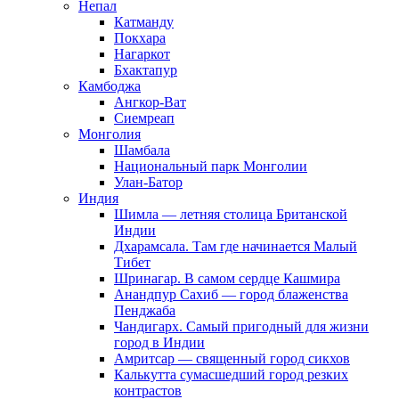
Непал
Катманду
Покхара
Нагаркот
Бхактапур
Камбоджа
Ангкор-Ват
Сиемреап
Монголия
Шамбала
Национальный парк Монголии
Улан-Батор
Индия
Шимла — летняя столица Британской
Индии
Дхарамсала. Там где начинается Малый
Тибет
Шринагар. В самом сердце Кашмира
Анандпур Сахиб — город блаженства
Пенджаба
Чандигарх. Самый пригодный для жизни
город в Индии
Амритсар — священный город сикхов
Калькутта сумасшедший город резких
контрастов