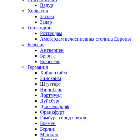
Вадуц
Хорватия
Загреб
Задар
Голландия
Роттердам
Амстердам велосипедная столица Европы
Бельгия
Антверпен
Брюгге
Брюссель
Германия
Хайденхайм
Зинсхайм
Штутгарт
Нюрнберг
Дортмунд
Дуйсбург
Дюссельдорф
Франкфурт
Гамбург город грехов
Бремен
Берлин
Мюнхен