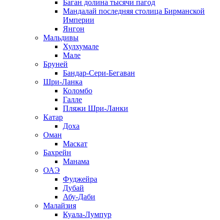
Баган долина тысячи пагод
Мандалай последняя столица Бирманской
Империи
Янгон
Мальдивы
Хулхумале
Мале
Бруней
Бандар-Сери-Бегаван
Шри-Ланка
Коломбо
Галле
Пляжи Шри-Ланки
Катар
Доха
Оман
Маскат
Бахрейн
Манама
ОАЭ
Фуджейра
Дубай
Абу-Даби
Малайзия
Куала-Лумпур