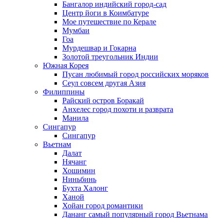
Бангалор индийский город-сад
Центр йоги в Коимбатуре
Мое путешествие по Керале
Мумбаи
Гоа
Мурдешвар и Гокарна
Золотой треугольник Индии
Южная Корея
Пусан любимый город российских моряков
Сеул совсем другая Азия
Филиппины
Райский остров Боракай
Анхелес город похоти и разврата
Манила
Сингапур
Сингапур
Вьетнам
Далат
Нячанг
Хошимин
Ниньбинь
Бухта Халонг
Ханой
Хойан город романтики
Дананг самый популярный город Вьетнама