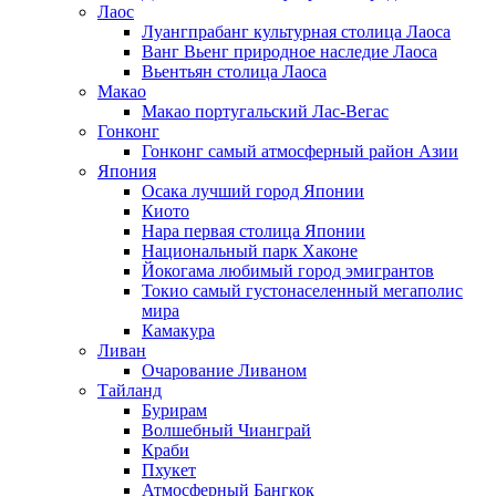
Лаос
Луангпрабанг культурная столица Лаоса
Ванг Вьенг природное наследие Лаоса
Вьентьян столица Лаоса
Макао
Макао португальский Лас-Вегас
Гонконг
Гонконг самый атмосферный район Азии
Япония
Осака лучший город Японии
Киото
Нара первая столица Японии
Национальный парк Хаконе
Йокогама любимый город эмигрантов
Токио самый густонаселенный мегаполис
мира
Камакура
Ливан
Очарование Ливаном
Тайланд
Бурирам
Волшебный Чианграй
Краби
Пхукет
Атмосферный Бангкок