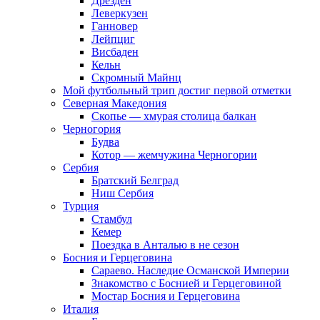
Дрезден
Леверкузен
Ганновер
Лейпциг
Висбаден
Кельн
Скромный Майнц
Мой футбольный трип достиг первой отметки
Северная Македония
Скопье — хмурая столица балкан
Черногория
Будва
Котор — жемчужина Черногории
Сербия
Братский Белград
Ниш Сербия
Турция
Стамбул
Кемер
Поездка в Анталью в не сезон
Босния и Герцеговина
Сараево. Наследие Османской Империи
Знакомство с Боснией и Герцеговиной
Мостар Босния и Герцеговина
Италия