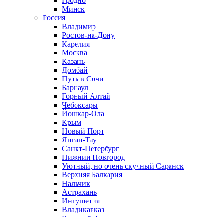
Гродно
Минск
Россия
Владимир
Ростов-на-Дону
Карелия
Москва
Казань
Домбай
Путь в Сочи
Барнаул
Горный Алтай
Чебоксары
Йошкар-Ола
Крым
Новый Порт
Янган-Тау
Санкт-Петербург
Нижний Новгород
Уютный, но очень скучный Саранск
Верхняя Балкария
Нальчик
Астрахань
Ингушетия
Владикавказ