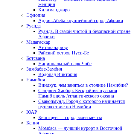
женщин
Килиманджаро
Эфиопия
Аддис-Абеба крупнейший город Африки
Руанда
Руанда. В самой чистой и безопасной стране
Африки
Мадагаскар
Антананариву
Райский остров Нуси-Бе
Ботсвана
Национальный парк Чобе
Зимбабве-Замбия
Водопад Виктория
Намибия
Виндхук, чем заняться в столице Намибии?
Сэндвич Харбор. Бескрайняя пустыня
Намиб вдоль Атлантического океана
Свакопмунд. Город с которого начинается
путешествие по Намибии
ЮАР
Кейптаун — город моей мечты
Кения
Момбаса — лучший курорт в Восточной
Африке