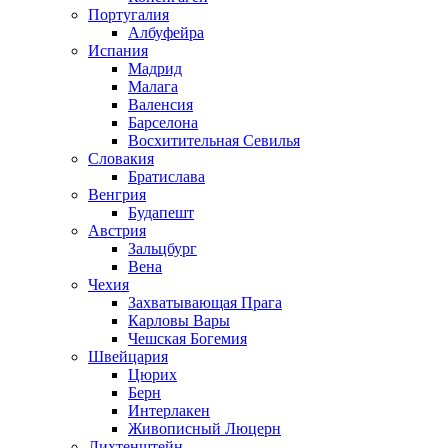
Португалия
Албуфейра
Испания
Мадрид
Малага
Валенсия
Барселона
Восхитительная Севилья
Словакия
Братислава
Венгрия
Будапешт
Австрия
Зальцбург
Вена
Чехия
Захватывающая Прага
Карловы Вары
Чешская Богемия
Швейцария
Цюрих
Берн
Интерлакен
Живописный Люцерн
Лихтенштейн