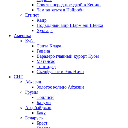
Советы перед поездкой в Кению
Чем заняться в Найроби
Египет
Каир
Подводный мир Шарм-эш-Шейха
Хургада
Америка
Куба
Санта Клара
Гавана
Варадеро главный курорт Кубы
Матансас
Тринидад
Сьенфуэгос и Эль Ничо
СНГ
Абхазия
Золотое кольцо Абхазии
Грузия
Тбилиси
Батуми
Азербайджан
Баку
Беларусь
Брест