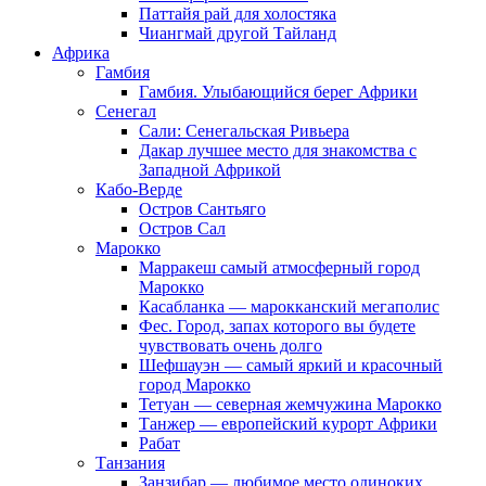
Паттайя рай для холостяка
Чиангмай другой Тайланд
Африка
Гамбия
Гамбия. Улыбающийся берег Африки
Сенегал
Сали: Сенегальская Ривьера
Дакар лучшее место для знакомства с
Западной Африкой
Кабо-Верде
Остров Сантьяго
Остров Сал
Марокко
Марракеш самый атмосферный город
Марокко
Касабланка — марокканский мегаполис
Фес. Город, запах которого вы будете
чувствовать очень долго
Шефшауэн — самый яркий и красочный
город Марокко
Тетуан — северная жемчужина Марокко
Танжер — европейский курорт Африки
Рабат
Танзания
Занзибар — любимое место одиноких