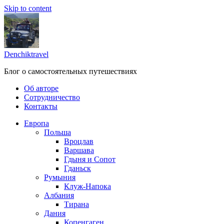
Skip to content
Denchiktravel
Блог о самостоятельных путешествиях
Об авторе
Сотрудничество
Контакты
Европа
Польша
Вроцлав
Варшава
Гдыня и Сопот
Гданьск
Румыния
Клуж-Напока
Албания
Тирана
Дания
Копенгаген