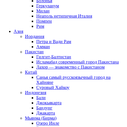
Болонья
Геркуланум
Милан
Неаполь нетипичная Италия
Помпеи
Рим
Азия
Иордания
Петра и Вади Рам
Амман
Пакистан
Гилгит-Балтистан
Исламабад современный город Пакистана
Лахор — знакомство с Пакистаном
Китай
Санья самый русскоязычный город на
Хайняне
Суровый Хайкоу
Индонезия
Бали
Джокьякарта
Бандунг
Джакарта
Мьянма (Бирма)
Озеро Инле