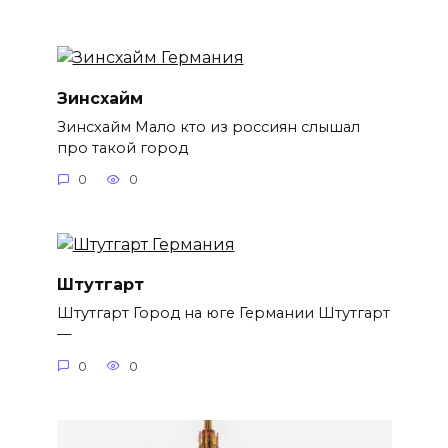
Зинсхайм
Зинсхайм Мало кто из россиян слышал
про такой город
0
0
Штутгарт
Штутгарт Город на юге Германии Штутгарт
—
0
0