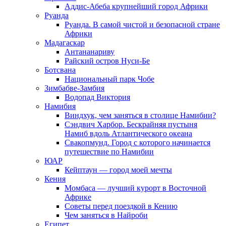
Аддис-Абеба крупнейший город Африки
Руанда
Руанда. В самой чистой и безопасной стране
Африки
Мадагаскар
Антананариву
Райский остров Нуси-Бе
Ботсвана
Национальный парк Чобе
Зимбабве-Замбия
Водопад Виктория
Намибия
Виндхук, чем заняться в столице Намибии?
Сэндвич Харбор. Бескрайняя пустыня
Намиб вдоль Атлантического океана
Свакопмунд. Город с которого начинается
путешествие по Намибии
ЮАР
Кейптаун — город моей мечты
Кения
Момбаса — лучший курорт в Восточной
Африке
Советы перед поездкой в Кению
Чем заняться в Найроби
Египет