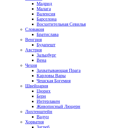
Мадрид
Малага
Валенсия
Барселона
Восхитительная Севилья
Словакия
Братислава
Венгрия
Будапешт
Австрия
Зальцбург
Вена
Чехия
Захватывающая Прага
Карловы Вары
Чешская Богемия
Швейцария
Цюрих
Берн
Интерлакен
Живописный Люцерн
Лихтенштейн
Вадуц
Хорватия
Загреб