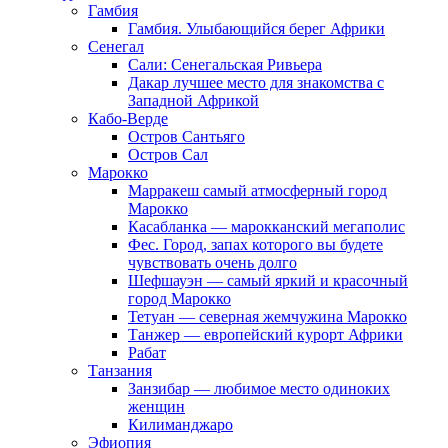
Гамбия
Гамбия. Улыбающийся берег Африки
Сенегал
Сали: Сенегальская Ривьера
Дакар лучшее место для знакомства с
Западной Африкой
Кабо-Верде
Остров Сантьяго
Остров Сал
Марокко
Марракеш самый атмосферный город
Марокко
Касабланка — марокканский мегаполис
Фес. Город, запах которого вы будете
чувствовать очень долго
Шефшауэн — самый яркий и красочный
город Марокко
Тетуан — северная жемчужина Марокко
Танжер — европейский курорт Африки
Рабат
Танзания
Занзибар — любимое место одиноких
женщин
Килиманджаро
Эфиопия