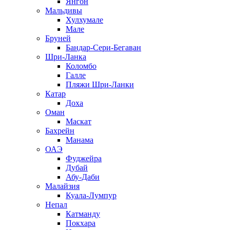
Янгон
Мальдивы
Хулхумале
Мале
Бруней
Бандар-Сери-Бегаван
Шри-Ланка
Коломбо
Галле
Пляжи Шри-Ланки
Катар
Доха
Оман
Маскат
Бахрейн
Манама
ОАЭ
Фуджейра
Дубай
Абу-Даби
Малайзия
Куала-Лумпур
Непал
Катманду
Покхара