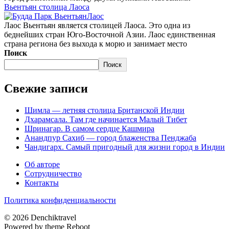
Вьентьян столица Лаоса
Лаос
Лаос Вьентьян является столицей Лаоса. Это одна из
беднейших стран Юго-Восточной Азии. Лаос единственная
страна региона без выхода к морю и занимает место
Поиск
Поиск
Свежие записи
Шимла — летняя столица Британской Индии
Дхарамсала. Там где начинается Малый Тибет
Шринагар. В самом сердце Кашмира
Анандпур Сахиб — город блаженства Пенджаба
Чандигарх. Самый пригодный для жизни город в Индии
Об авторе
Сотрудничество
Контакты
Политика конфиденциальности
© 2026 Denchiktravel
Powered by theme
Reboot