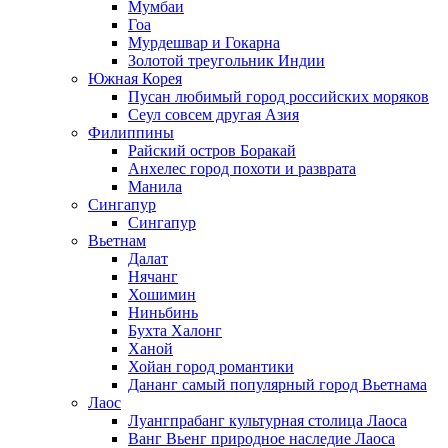
Мумбаи
Гоа
Мурдешвар и Гокарна
Золотой треугольник Индии
Южная Корея
Пусан любимый город российских моряков
Сеул совсем другая Азия
Филиппины
Райский остров Боракай
Анхелес город похоти и разврата
Манила
Сингапур
Сингапур
Вьетнам
Далат
Нячанг
Хошимин
Ниньбинь
Бухта Халонг
Ханой
Хойан город романтики
Дананг самый популярный город Вьетнама
Лаос
Луангпрабанг культурная столица Лаоса
Ванг Вьенг природное наследие Лаоса