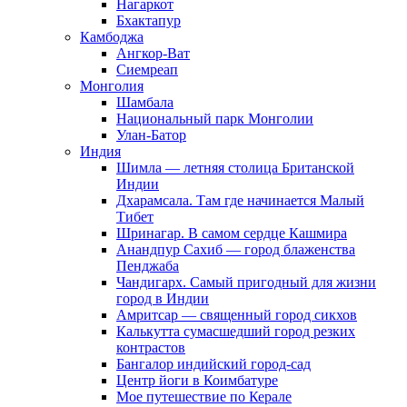
Нагаркот
Бхактапур
Камбоджа
Ангкор-Ват
Сиемреап
Монголия
Шамбала
Национальный парк Монголии
Улан-Батор
Индия
Шимла — летняя столица Британской
Индии
Дхарамсала. Там где начинается Малый
Тибет
Шринагар. В самом сердце Кашмира
Анандпур Сахиб — город блаженства
Пенджаба
Чандигарх. Самый пригодный для жизни
город в Индии
Амритсар — священный город сикхов
Калькутта сумасшедший город резких
контрастов
Бангалор индийский город-сад
Центр йоги в Коимбатуре
Мое путешествие по Керале