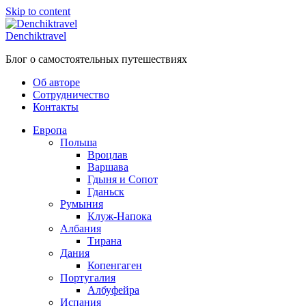
Skip to content
Denchiktravel
Блог о самостоятельных путешествиях
Об авторе
Сотрудничество
Контакты
Европа
Польша
Вроцлав
Варшава
Гдыня и Сопот
Гданьск
Румыния
Клуж-Напока
Албания
Тирана
Дания
Копенгаген
Португалия
Албуфейра
Испания