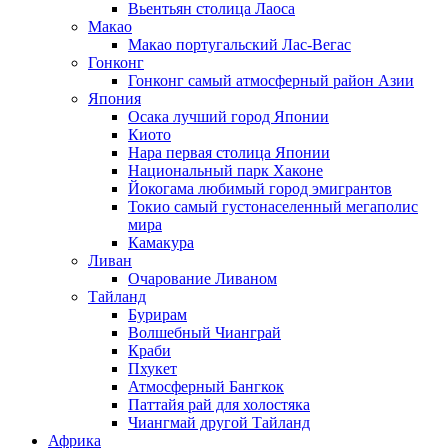
Вьентьян столица Лаоса
Макао
Макао португальский Лас-Вегас
Гонконг
Гонконг самый атмосферный район Азии
Япония
Осака лучший город Японии
Киото
Нара первая столица Японии
Национальный парк Хаконе
Йокогама любимый город эмигрантов
Токио самый густонаселенный мегаполис
мира
Камакура
Ливан
Очарование Ливаном
Тайланд
Бурирам
Волшебный Чианграй
Краби
Пхукет
Атмосферный Бангкок
Паттайя рай для холостяка
Чиангмай другой Тайланд
Африка