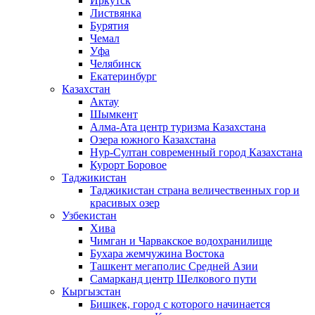
Иркутск
Листвянка
Бурятия
Чемал
Уфа
Челябинск
Екатеринбург
Казахстан
Актау
Шымкент
Алма-Ата центр туризма Казахстана
Озера южного Казахстана
Нур-Султан современный город Казахстана
Курорт Боровое
Таджикистан
Таджикистан страна величественных гор и
красивых озер
Узбекистан
Хива
Чимган и Чарвакское водохранилище
Бухара жемчужина Востока
Ташкент мегаполис Средней Азии
Самарканд центр Шелкового пути
Кыргызстан
Бишкек, город с которого начинается