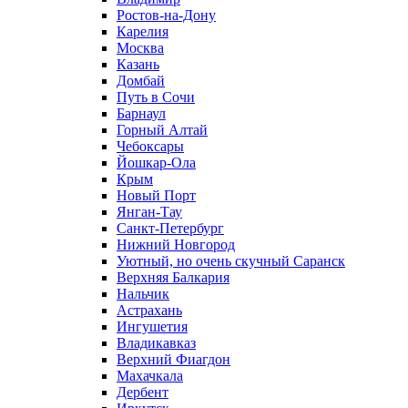
Ростов-на-Дону
Карелия
Москва
Казань
Домбай
Путь в Сочи
Барнаул
Горный Алтай
Чебоксары
Йошкар-Ола
Крым
Новый Порт
Янган-Тау
Санкт-Петербург
Нижний Новгород
Уютный, но очень скучный Саранск
Верхняя Балкария
Нальчик
Астрахань
Ингушетия
Владикавказ
Верхний Фиагдон
Махачкала
Дербент