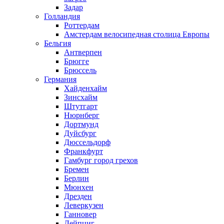
Задар
Голландия
Роттердам
Амстердам велосипедная столица Европы
Бельгия
Антверпен
Брюгге
Брюссель
Германия
Хайденхайм
Зинсхайм
Штутгарт
Нюрнберг
Дортмунд
Дуйсбург
Дюссельдорф
Франкфурт
Гамбург город грехов
Бремен
Берлин
Мюнхен
Дрезден
Леверкузен
Ганновер
Лейпциг