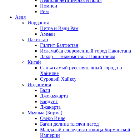
Неаполь нетипичная Италия
Помпеи
Рим
Азия
Иордания
Петра и Вади Рам
Амман
Пакистан
Гилгит-Балтистан
Исламабад современный город Пакистана
Лахор — знакомство с Пакистаном
Китай
Санья самый русскоязычный город на
Хайняне
Суровый Хайкоу
Индонезия
Бали
Джокьякарта
Бандунг
Джакарта
Мьянма (Бирма)
Озеро Инле
Баган долина тысячи пагод
Мандалай последняя столица Бирманской
Империи