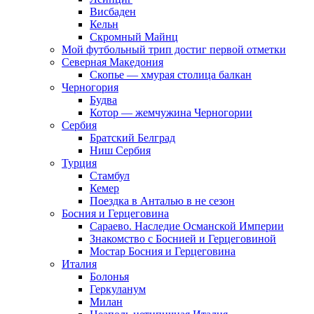
Висбаден
Кельн
Скромный Майнц
Мой футбольный трип достиг первой отметки
Северная Македония
Скопье — хмурая столица балкан
Черногория
Будва
Котор — жемчужина Черногории
Сербия
Братский Белград
Ниш Сербия
Турция
Стамбул
Кемер
Поездка в Анталью в не сезон
Босния и Герцеговина
Сараево. Наследие Османской Империи
Знакомство с Боснией и Герцеговиной
Мостар Босния и Герцеговина
Италия
Болонья
Геркуланум
Милан