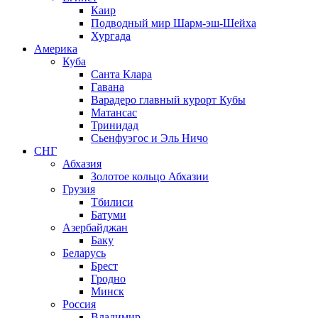
Каир
Подводный мир Шарм-эш-Шейха
Хургада
Америка
Куба
Санта Клара
Гавана
Варадеро главный курорт Кубы
Матансас
Тринидад
Сьенфуэгос и Эль Ничо
СНГ
Абхазия
Золотое кольцо Абхазии
Грузия
Тбилиси
Батуми
Азербайджан
Баку
Беларусь
Брест
Гродно
Минск
Россия
Владимир