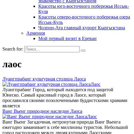
знакомство с Кыргызстаном
Красоты юго-восточного побережья Иссык-
Куля
Красоты северо-восточного побережья озера
Иссык-Куль
Чолпон-Ата главный курорт Кыргызстана
Армения
Мой первый визит в Ереван
Search for:
лаос
Луангпрабанг культурная столица Лаоса
Лаос
Луангпрабанг Город, который находится под защитой
Юнеско. Самый красивый город в Лаосе, который
прославился своими позолоченными буддистскими храмами
является
Ванг Вьенг природное наследие Лаоса
Лаос
Ванг Вьенг Загадочная, нетронутая природа Ванг Вьенга
ежегодно заманивает к себе миллионы туристов. Небольшой
город расположен между двумя купными Лаосскими