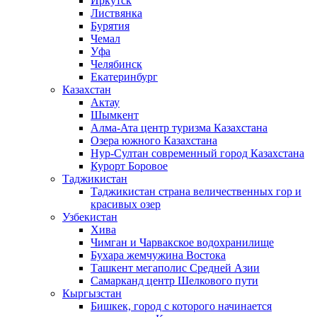
Иркутск
Листвянка
Бурятия
Чемал
Уфа
Челябинск
Екатеринбург
Казахстан
Актау
Шымкент
Алма-Ата центр туризма Казахстана
Озера южного Казахстана
Нур-Султан современный город Казахстана
Курорт Боровое
Таджикистан
Таджикистан страна величественных гор и
красивых озер
Узбекистан
Хива
Чимган и Чарвакское водохранилище
Бухара жемчужина Востока
Ташкент мегаполис Средней Азии
Самарканд центр Шелкового пути
Кыргызстан
Бишкек, город с которого начинается