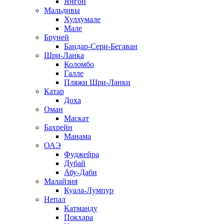
Янгон
Мальдивы
Хулхумале
Мале
Бруней
Бандар-Сери-Бегаван
Шри-Ланка
Коломбо
Галле
Пляжи Шри-Ланки
Катар
Доха
Оман
Маскат
Бахрейн
Манама
ОАЭ
Фуджейра
Дубай
Абу-Даби
Малайзия
Куала-Лумпур
Непал
Катманду
Покхара