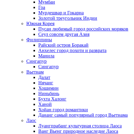
Мумбаи
Гоа
Мурдешвар и Гокарна
Золотой треугольник Индии
Южная Корея
Пусан любимый город российских моряков
Сеул совсем другая Азия
Филиппины
Райский остров Боракай
Анхелес город похоти и разврата
Манила
Сингапур
Сингапур
Вьетнам
Далат
Нячанг
Хошимин
Ниньбинь
Бухта Халонг
Ханой
Хойан город романтики
Дананг самый популярный город Вьетнама
Лаос
Луангпрабанг культурная столица Лаоса
Ванг Вьенг природное наследие Лаоса