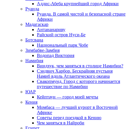
Аддис-Абеба крупнейший город Африки
Руанда
Руанда. В самой чистой и безопасной стране
Африки
Мадагаскар
Антананариву
Райский остров Нуси-Бе
Ботсвана
Национальный парк Чобе
Зимбабве-Замбия
Водопад Виктория
Намибия
Виндхук, чем заняться в столице Намибии?
Сэндвич Харбор. Бескрайняя пустыня
Намиб вдоль Атлантического океана
Свакопмунд. Город с которого начинается
путешествие по Намибии
ЮАР
Кейптаун — город моей мечты
Кения
Момбаса — лучший курорт в Восточной
Африке
Советы перед поездкой в Кению
Чем заняться в Найроби
Египет