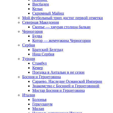
Висбаден
Кельн
Скромный Майнц
Мой футбольный трип достиг первой отметки
Северная Македония
Скопье — хмурая столица балкан
Черногория
Будва
Котор — жемчужина Черногории
Сербия
Братский Белград
Ниш Сербия
Турция
Стамбул
Кемер
Поездка в Анталью в не сезон
Босния и Герцеговина
Сараево. Наследие Османской Империи
Знакомство с Боснией и Герцеговиной
Мостар Босния и Герцеговина
Италия
Болонья
Геркуланум
Милан