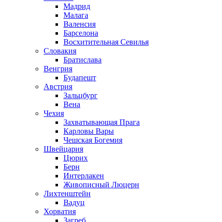
Мадрид
Малага
Валенсия
Барселона
Восхитительная Севилья
Словакия
Братислава
Венгрия
Будапешт
Австрия
Зальцбург
Вена
Чехия
Захватывающая Прага
Карловы Вары
Чешская Богемия
Швейцария
Цюрих
Берн
Интерлакен
Живописный Люцерн
Лихтенштейн
Вадуц
Хорватия
Загреб