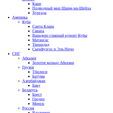
Каир
Подводный мир Шарм-эш-Шейха
Хургада
Америка
Куба
Санта Клара
Гавана
Варадеро главный курорт Кубы
Матансас
Тринидад
Сьенфуэгос и Эль Ничо
СНГ
Абхазия
Золотое кольцо Абхазии
Грузия
Тбилиси
Батуми
Азербайджан
Баку
Беларусь
Брест
Гродно
Минск
Россия
Владимир