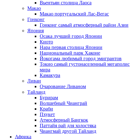
Вьентьян столица Лаоса
Макао
Макао португальский Лас-Вегас
Гонконг
Гонконг самый атмосферный район Азии
Япония
Осака лучший город Японии
Киото
Нара первая столица Японии
Национальный парк Хаконе
Йокогама любимый город эмигрантов
Токио самый густонаселенный мегаполис
мира
Камакура
Ливан
Очарование Ливаном
Тайланд
Бурирам
Волшебный Чианграй
Краби
Пхукет
Атмосферный Бангкок
Паттайя рай для холостяка
Чиангмай другой Тайланд
Африка