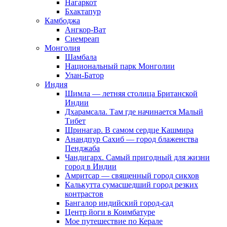
Нагаркот
Бхактапур
Камбоджа
Ангкор-Ват
Сиемреап
Монголия
Шамбала
Национальный парк Монголии
Улан-Батор
Индия
Шимла — летняя столица Британской
Индии
Дхарамсала. Там где начинается Малый
Тибет
Шринагар. В самом сердце Кашмира
Анандпур Сахиб — город блаженства
Пенджаба
Чандигарх. Самый пригодный для жизни
город в Индии
Амритсар — священный город сикхов
Калькутта сумасшедший город резких
контрастов
Бангалор индийский город-сад
Центр йоги в Коимбатуре
Мое путешествие по Керале