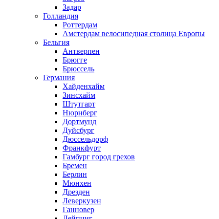
Задар
Голландия
Роттердам
Амстердам велосипедная столица Европы
Бельгия
Антверпен
Брюгге
Брюссель
Германия
Хайденхайм
Зинсхайм
Штутгарт
Нюрнберг
Дортмунд
Дуйсбург
Дюссельдорф
Франкфурт
Гамбург город грехов
Бремен
Берлин
Мюнхен
Дрезден
Леверкузен
Ганновер
Лейпциг