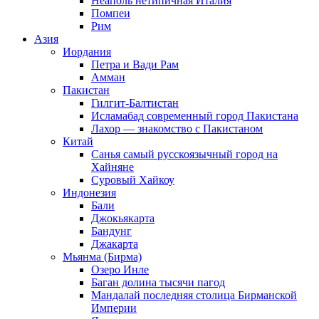
Неаполь нетипичная Италия
Помпеи
Рим
Азия
Иордания
Петра и Вади Рам
Амман
Пакистан
Гилгит-Балтистан
Исламабад современный город Пакистана
Лахор — знакомство с Пакистаном
Китай
Санья самый русскоязычный город на
Хайняне
Суровый Хайкоу
Индонезия
Бали
Джокьякарта
Бандунг
Джакарта
Мьянма (Бирма)
Озеро Инле
Баган долина тысячи пагод
Мандалай последняя столица Бирманской
Империи