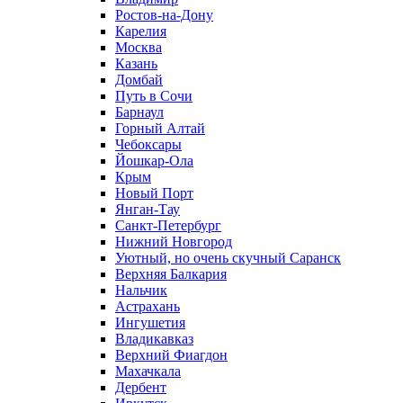
Ростов-на-Дону
Карелия
Москва
Казань
Домбай
Путь в Сочи
Барнаул
Горный Алтай
Чебоксары
Йошкар-Ола
Крым
Новый Порт
Янган-Тау
Санкт-Петербург
Нижний Новгород
Уютный, но очень скучный Саранск
Верхняя Балкария
Нальчик
Астрахань
Ингушетия
Владикавказ
Верхний Фиагдон
Махачкала
Дербент