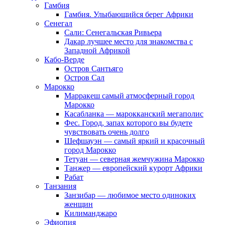
Гамбия
Гамбия. Улыбающийся берег Африки
Сенегал
Сали: Сенегальская Ривьера
Дакар лучшее место для знакомства с
Западной Африкой
Кабо-Верде
Остров Сантьяго
Остров Сал
Марокко
Марракеш самый атмосферный город
Марокко
Касабланка — марокканский мегаполис
Фес. Город, запах которого вы будете
чувствовать очень долго
Шефшауэн — самый яркий и красочный
город Марокко
Тетуан — северная жемчужина Марокко
Танжер — европейский курорт Африки
Рабат
Танзания
Занзибар — любимое место одиноких
женщин
Килиманджаро
Эфиопия