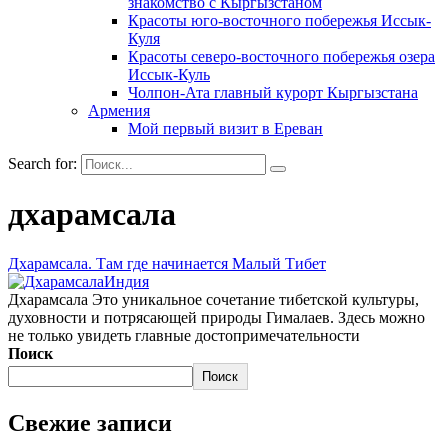
знакомство с Кыргызстаном
Красоты юго-восточного побережья Иссык-
Куля
Красоты северо-восточного побережья озера
Иссык-Куль
Чолпон-Ата главный курорт Кыргызстана
Армения
Мой первый визит в Ереван
Search for:
дхарамсала
Дхарамсала. Там где начинается Малый Тибет
Индия
Дхарамсала Это уникальное сочетание тибетской культуры,
духовности и потрясающей природы Гималаев. Здесь можно
не только увидеть главные достопримечательности
Поиск
Поиск
Свежие записи