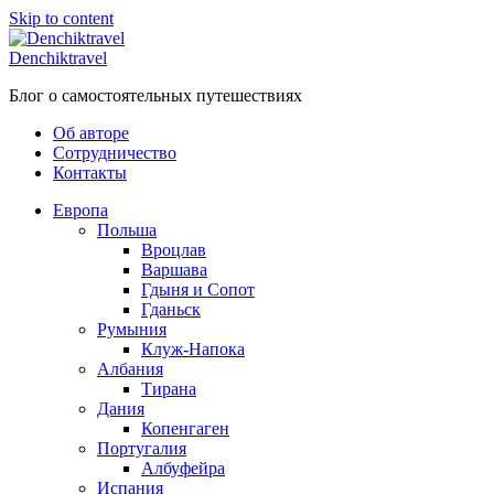
Skip to content
Denchiktravel
Блог о самостоятельных путешествиях
Об авторе
Сотрудничество
Контакты
Европа
Польша
Вроцлав
Варшава
Гдыня и Сопот
Гданьск
Румыния
Клуж-Напока
Албания
Тирана
Дания
Копенгаген
Португалия
Албуфейра
Испания