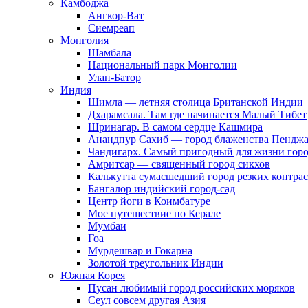
Камбоджа
Ангкор-Ват
Сиемреап
Монголия
Шамбала
Национальный парк Монголии
Улан-Батор
Индия
Шимла — летняя столица Британской Индии
Дхарамсала. Там где начинается Малый Тибет
Шринагар. В самом сердце Кашмира
Анандпур Сахиб — город блаженства Пенджа
Чандигарх. Самый пригодный для жизни гор
Амритсар — священный город сикхов
Калькутта сумасшедший город резких контра
Бангалор индийский город-сад
Центр йоги в Коимбатуре
Мое путешествие по Керале
Мумбаи
Гоа
Мурдешвар и Гокарна
Золотой треугольник Индии
Южная Корея
Пусан любимый город российских моряков
Сеул совсем другая Азия