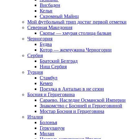
Висбаден
Кельн
Скромный Майнц
Мой футбольный трип достиг первой отметки
Северная Македония
Скопье — хмурая столица балкан
Черногория
Будва
Котор — жемчужина Черногории
Сербия
Братский Белград
Ниш Сербия
Турция
Стамбул
Кемер
Поездка в Анталью в не сезон
Босния и Герцеговина
Сараево. Наследие Османской Империи
Знакомство с Боснией и Герцеговиной
Мостар Босния и Герцеговина
Италия
Болонья
Геркуланум
Милан