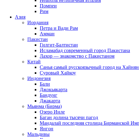
Неаполь нетипичная Италия
Помпеи
Рим
Азия
Иордания
Петра и Вади Рам
Амман
Пакистан
Гилгит-Балтистан
Исламабад современный город Пакистана
Лахор — знакомство с Пакистаном
Китай
Санья самый русскоязычный город на Хайнян
Суровый Хайкоу
Индонезия
Бали
Джокьякарта
Бандунг
Джакарта
Мьянма (Бирма)
Озеро Инле
Баган долина тысячи пагод
Мандалай последняя столица Бирманской Им
Янгон
Мальдивы