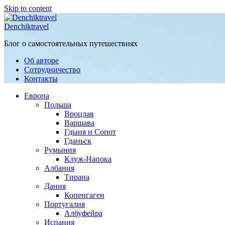
Skip to content
Denchiktravel
Блог о самостоятельных путешествиях
Об авторе
Сотрудничество
Контакты
Европа
Польша
Вроцлав
Варшава
Гдыня и Сопот
Гданьск
Румыния
Клуж-Напока
Албания
Тирана
Дания
Копенгаген
Португалия
Албуфейра
Испания