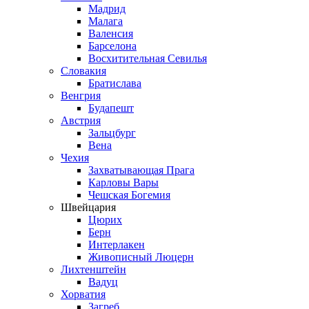
Мадрид
Малага
Валенсия
Барселона
Восхитительная Севилья
Словакия
Братислава
Венгрия
Будапешт
Австрия
Зальцбург
Вена
Чехия
Захватывающая Прага
Карловы Вары
Чешская Богемия
Швейцария
Цюрих
Берн
Интерлакен
Живописный Люцерн
Лихтенштейн
Вадуц
Хорватия
Загреб