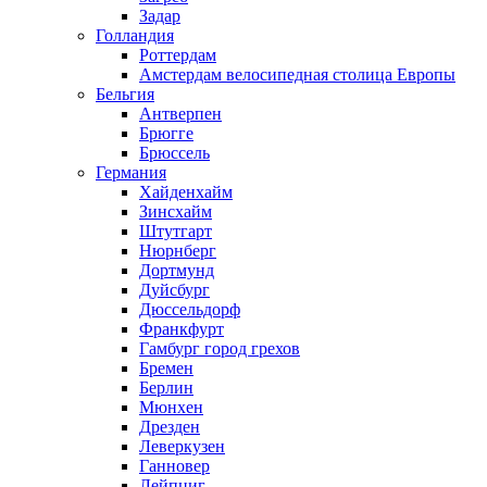
Задар
Голландия
Роттердам
Амстердам велосипедная столица Европы
Бельгия
Антверпен
Брюгге
Брюссель
Германия
Хайденхайм
Зинсхайм
Штутгарт
Нюрнберг
Дортмунд
Дуйсбург
Дюссельдорф
Франкфурт
Гамбург город грехов
Бремен
Берлин
Мюнхен
Дрезден
Леверкузен
Ганновер
Лейпциг