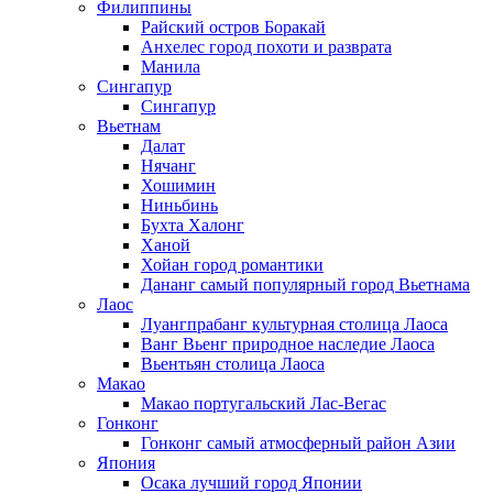
Филиппины
Райский остров Боракай
Анхелес город похоти и разврата
Манила
Сингапур
Сингапур
Вьетнам
Далат
Нячанг
Хошимин
Ниньбинь
Бухта Халонг
Ханой
Хойан город романтики
Дананг самый популярный город Вьетнама
Лаос
Луангпрабанг культурная столица Лаоса
Ванг Вьенг природное наследие Лаоса
Вьентьян столица Лаоса
Макао
Макао португальский Лас-Вегас
Гонконг
Гонконг самый атмосферный район Азии
Япония
Осака лучший город Японии