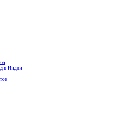
ба
од в Индии
стов