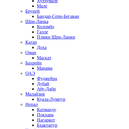
Хулхумале
Мале
Бруней
Бандар-Сери-Бегаван
Шри-Ланка
Коломбо
Галле
Пляжи Шри-Ланки
Катар
Доха
Оман
Маскат
Бахрейн
Манама
ОАЭ
Фуджейра
Дубай
Абу-Даби
Малайзия
Куала-Лумпур
Непал
Катманду
Покхара
Нагаркот
Бхактапур