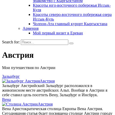
знакомство с Кыргызстаном
Красоты юго-восточного побережья Иссык-
Куля
Красоты северо-восточного побережья озера
Иссык-Куль
Чолпон-Ата главный курорт Кыргызстана
Армения
Мой первый визит в Ереван
Search for:
Австрия
Мои путешествия по Австрии
Зальцбург
Австрия
Зальцбург Австрийский Зальцбург расположился в
живописном месте австрийских Альп. Вообще в Австрии я
себе ставил цель посетить Вену, Зальцбург и Инсбрук.
Вена
Австрия
Вена Аристократическая столица Европы Вена Австрия.
Сегодняшняя статья будет посвящена столице Австрии городу