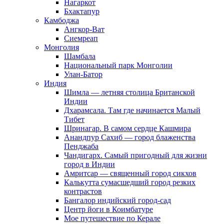
Нагаркот
Бхактапур
Камбоджа
Ангкор-Ват
Сиемреап
Монголия
Шамбала
Национальный парк Монголии
Улан-Батор
Индия
Шимла — летняя столица Британской
Индии
Дхарамсала. Там где начинается Малый
Тибет
Шринагар. В самом сердце Кашмира
Анандпур Сахиб — город блаженства
Пенджаба
Чандигарх. Самый пригодный для жизни
город в Индии
Амритсар — священный город сикхов
Калькутта сумасшедший город резких
контрастов
Бангалор индийский город-сад
Центр йоги в Коимбатуре
Мое путешествие по Керале