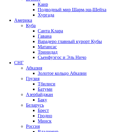
Каир
Подводный мир Шарм-эш-Шейха
Хургада
Америка
Куба
Санта Клара
Гавана
Варадеро главный курорт Кубы
Матансас
Тринидад
Сьенфуэгос и Эль Ничо
СНГ
Абхазия
Золотое кольцо Абхазии
Грузия
Тбилиси
Батуми
Азербайджан
Баку
Беларусь
Брест
Гродно
Минск
Россия
Владимир