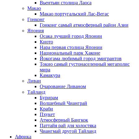
Вьентьян столица Лаоса
Макао
Макао португальский Лас-Вегас
Гонконг
Гонконг самый атмосферный район Азии
Япония
Осака лучший город Японии
Киото
Нара первая столица Японии
Национальный парк Хаконе
Йокогама любимый город эмигрантов
Токио самый густонаселенный мегаполис
мира
Камакура
Ливан
Очарование Ливаном
Тайланд
Бурирам
Волшебный Чианграй
Краби
Пхукет
Атмосферный Бангкок
Паттайя рай для холостяка
Чиангмай другой Тайланд
Африка