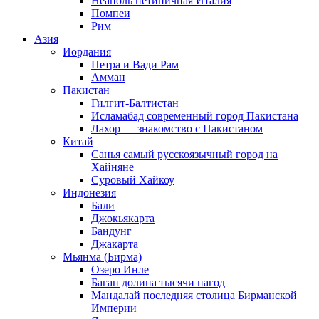
Неаполь нетипичная Италия
Помпеи
Рим
Азия
Иордания
Петра и Вади Рам
Амман
Пакистан
Гилгит-Балтистан
Исламабад современный город Пакистана
Лахор — знакомство с Пакистаном
Китай
Санья самый русскоязычный город на
Хайняне
Суровый Хайкоу
Индонезия
Бали
Джокьякарта
Бандунг
Джакарта
Мьянма (Бирма)
Озеро Инле
Баган долина тысячи пагод
Мандалай последняя столица Бирманской
Империи