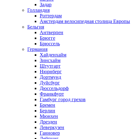
Задар
Голландия
Роттердам
Амстердам велосипедная столица Европы
Бельгия
Антверпен
Брюгге
Брюссель
Германия
Хайденхайм
Зинсхайм
Штутгарт
Нюрнберг
Дортмунд
Дуйсбург
Дюссельдорф
Франкфурт
Гамбург город грехов
Бремен
Берлин
Мюнхен
Дрезден
Леверкузен
Ганновер
Лейпциг