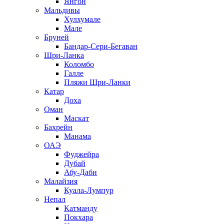
Янгон
Мальдивы
Хулхумале
Мале
Бруней
Бандар-Сери-Бегаван
Шри-Ланка
Коломбо
Галле
Пляжи Шри-Ланки
Катар
Доха
Оман
Маскат
Бахрейн
Манама
ОАЭ
Фуджейра
Дубай
Абу-Даби
Малайзия
Куала-Лумпур
Непал
Катманду
Покхара