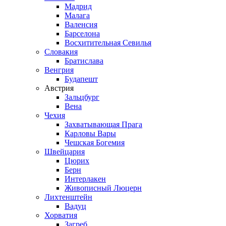
Мадрид
Малага
Валенсия
Барселона
Восхитительная Севилья
Словакия
Братислава
Венгрия
Будапешт
Австрия
Зальцбург
Вена
Чехия
Захватывающая Прага
Карловы Вары
Чешская Богемия
Швейцария
Цюрих
Берн
Интерлакен
Живописный Люцерн
Лихтенштейн
Вадуц
Хорватия
Загреб