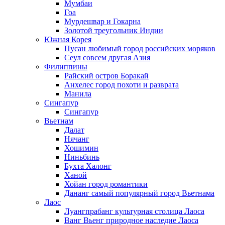
Мумбаи
Гоа
Мурдешвар и Гокарна
Золотой треугольник Индии
Южная Корея
Пусан любимый город российских моряков
Сеул совсем другая Азия
Филиппины
Райский остров Боракай
Анхелес город похоти и разврата
Манила
Сингапур
Сингапур
Вьетнам
Далат
Нячанг
Хошимин
Ниньбинь
Бухта Халонг
Ханой
Хойан город романтики
Дананг самый популярный город Вьетнама
Лаос
Луангпрабанг культурная столица Лаоса
Ванг Вьенг природное наследие Лаоса