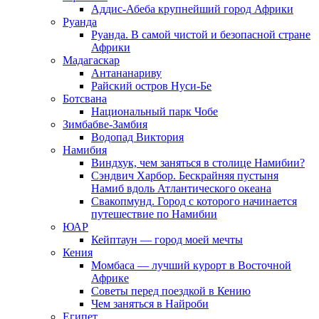
Аддис-Абеба крупнейший город Африки
Руанда
Руанда. В самой чистой и безопасной стране
Африки
Мадагаскар
Антананариву
Райский остров Нуси-Бе
Ботсвана
Национальный парк Чобе
Зимбабве-Замбия
Водопад Виктория
Намибия
Виндхук, чем заняться в столице Намибии?
Сэндвич Харбор. Бескрайняя пустыня
Намиб вдоль Атлантического океана
Свакопмунд. Город с которого начинается
путешествие по Намибии
ЮАР
Кейптаун — город моей мечты
Кения
Момбаса — лучший курорт в Восточной
Африке
Советы перед поездкой в Кению
Чем заняться в Найроби
Египет