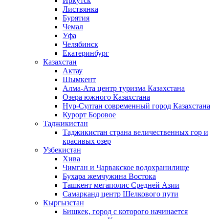
Иркутск
Листвянка
Бурятия
Чемал
Уфа
Челябинск
Екатеринбург
Казахстан
Актау
Шымкент
Алма-Ата центр туризма Казахстана
Озера южного Казахстана
Нур-Султан современный город Казахстана
Курорт Боровое
Таджикистан
Таджикистан страна величественных гор и
красивых озер
Узбекистан
Хива
Чимган и Чарвакское водохранилище
Бухара жемчужина Востока
Ташкент мегаполис Средней Азии
Самарканд центр Шелкового пути
Кыргызстан
Бишкек, город с которого начинается