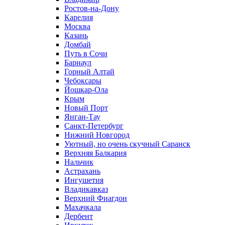
Ростов-на-Дону
Карелия
Москва
Казань
Домбай
Путь в Сочи
Барнаул
Горный Алтай
Чебоксары
Йошкар-Ола
Крым
Новый Порт
Янган-Тау
Санкт-Петербург
Нижний Новгород
Уютный, но очень скучный Саранск
Верхняя Балкария
Нальчик
Астрахань
Ингушетия
Владикавказ
Верхний Фиагдон
Махачкала
Дербент