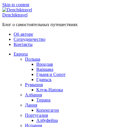
Skip to content
Denchiktravel
Блог о самостоятельных путешествиях
Об авторе
Сотрудничество
Контакты
Европа
Польша
Вроцлав
Варшава
Гдыня и Сопот
Гданьск
Румыния
Клуж-Напока
Албания
Тирана
Дания
Копенгаген
Португалия
Албуфейра
Испания