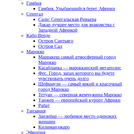
Гамбия
Гамбия. Улыбающийся берег Африки
Сенегал
Сали: Сенегальская Ривьера
Дакар лучшее место для знакомства с
Западной Африкой
Кабо-Верде
Остров Сантьяго
Остров Сал
Марокко
Марракеш самый атмосферный город
Марокко
Касабланка — марокканский мегаполис
Фес. Город, запах которого вы будете
чувствовать очень долго
Шефшауэн — самый яркий и красочный
город Марокко
Тетуан — северная жемчужина Марокко
Танжер — европейский курорт Африки
Рабат
Танзания
Занзибар — любимое место одиноких
женщин
Килиманджаро
Эфиопия