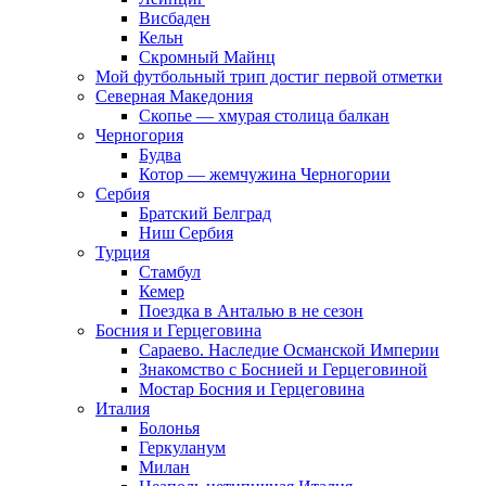
Висбаден
Кельн
Скромный Майнц
Мой футбольный трип достиг первой отметки
Северная Македония
Скопье — хмурая столица балкан
Черногория
Будва
Котор — жемчужина Черногории
Сербия
Братский Белград
Ниш Сербия
Турция
Стамбул
Кемер
Поездка в Анталью в не сезон
Босния и Герцеговина
Сараево. Наследие Османской Империи
Знакомство с Боснией и Герцеговиной
Мостар Босния и Герцеговина
Италия
Болонья
Геркуланум
Милан