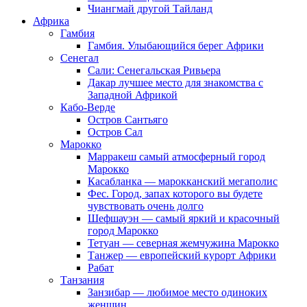
Чиангмай другой Тайланд
Африка
Гамбия
Гамбия. Улыбающийся берег Африки
Сенегал
Сали: Сенегальская Ривьера
Дакар лучшее место для знакомства с
Западной Африкой
Кабо-Верде
Остров Сантьяго
Остров Сал
Марокко
Марракеш самый атмосферный город
Марокко
Касабланка — марокканский мегаполис
Фес. Город, запах которого вы будете
чувствовать очень долго
Шефшауэн — самый яркий и красочный
город Марокко
Тетуан — северная жемчужина Марокко
Танжер — европейский курорт Африки
Рабат
Танзания
Занзибар — любимое место одиноких
женщин