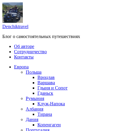
Skip
to
content
Denchiktravel
Блог о самостоятельных путешествиях
Об авторе
Сотрудничество
Контакты
Европа
Польша
Вроцлав
Варшава
Гдыня и Сопот
Гданьск
Румыния
Клуж-Напока
Албания
Тирана
Дания
Копенгаген
Португалия