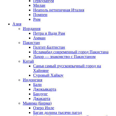
Геркуланум
Милан
Неаполь нетипичная Италия
Помпеи
Рим
Азия
Иордания
Петра и Вади Рам
Амман
Пакистан
Гилгит-Балтистан
Исламабад современный город Пакистана
Лахор — знакомство с Пакистаном
Китай
Санья самый русскоязычный город на
Хайняне
Суровый Хайкоу
Индонезия
Бали
Джокьякарта
Бандунг
Джакарта
Мьянма (Бирма)
Озеро Инле
Баган долина тысячи пагод