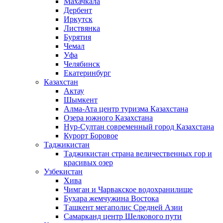
Махачкала
Дербент
Иркутск
Листвянка
Бурятия
Чемал
Уфа
Челябинск
Екатеринбург
Казахстан
Актау
Шымкент
Алма-Ата центр туризма Казахстана
Озера южного Казахстана
Нур-Султан современный город Казахстана
Курорт Боровое
Таджикистан
Таджикистан страна величественных гор и
красивых озер
Узбекистан
Хива
Чимган и Чарвакское водохранилище
Бухара жемчужина Востока
Ташкент мегаполис Средней Азии
Самарканд центр Шелкового пути