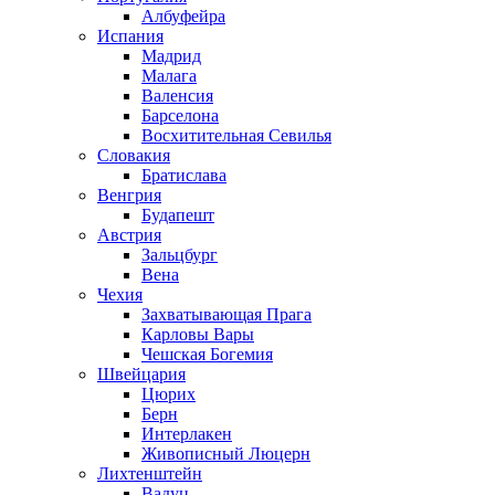
Албуфейра
Испания
Мадрид
Малага
Валенсия
Барселона
Восхитительная Севилья
Словакия
Братислава
Венгрия
Будапешт
Австрия
Зальцбург
Вена
Чехия
Захватывающая Прага
Карловы Вары
Чешская Богемия
Швейцария
Цюрих
Берн
Интерлакен
Живописный Люцерн
Лихтенштейн
Вадуц