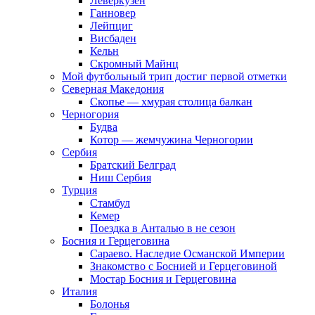
Леверкузен
Ганновер
Лейпциг
Висбаден
Кельн
Скромный Майнц
Мой футбольный трип достиг первой отметки
Северная Македония
Скопье — хмурая столица балкан
Черногория
Будва
Котор — жемчужина Черногории
Сербия
Братский Белград
Ниш Сербия
Турция
Стамбул
Кемер
Поездка в Анталью в не сезон
Босния и Герцеговина
Сараево. Наследие Османской Империи
Знакомство с Боснией и Герцеговиной
Мостар Босния и Герцеговина
Италия
Болонья