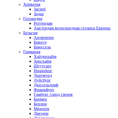
Хорватия
Загреб
Задар
Голландия
Роттердам
Амстердам велосипедная столица Европы
Бельгия
Антверпен
Брюгге
Брюссель
Германия
Хайденхайм
Зинсхайм
Штутгарт
Нюрнберг
Дортмунд
Дуйсбург
Дюссельдорф
Франкфурт
Гамбург город грехов
Бремен
Берлин
Мюнхен
Дрезден