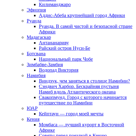
Килиманджаро
Эфиопия
Аддис-Абеба крупнейший город Африки
Руанда
Руанда. В самой чистой и безопасной стране
Африки
Мадагаскар
Антананариву
Райский остров Нуси-Бе
Ботсвана
Национальный парк Чобе
Зимбабве-Замбия
Водопад Виктория
Намибия
Виндхук, чем заняться в столице Намибии?
Сэндвич Харбор. Бескрайняя пустыня
Намиб вдоль Атлантического океана
Свакопмунд. Город с которого начинается
путешествие по Намибии
ЮАР
Кейптаун — город моей мечты
Кения
Момбаса — лучший курорт в Восточной
Африке
Советы перед поездкой в Кению