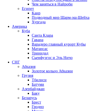
Чем заняться в Найроби
Египет
Каир
Подводный мир Шарм-эш-Шейха
Хургада
Америка
Куба
Санта Клара
Гавана
Варадеро главный курорт Кубы
Матансас
Тринидад
Сьенфуэгос и Эль Ничо
СНГ
Абхазия
Золотое кольцо Абхазии
Грузия
Тбилиси
Батуми
Азербайджан
Баку
Беларусь
Брест
Гродно