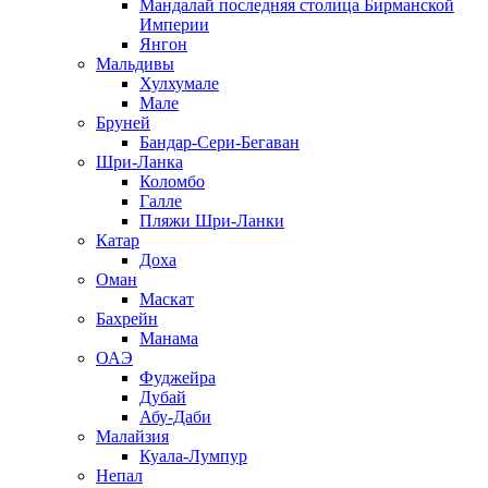
Мандалай последняя столица Бирманской
Империи
Янгон
Мальдивы
Хулхумале
Мале
Бруней
Бандар-Сери-Бегаван
Шри-Ланка
Коломбо
Галле
Пляжи Шри-Ланки
Катар
Доха
Оман
Маскат
Бахрейн
Манама
ОАЭ
Фуджейра
Дубай
Абу-Даби
Малайзия
Куала-Лумпур
Непал