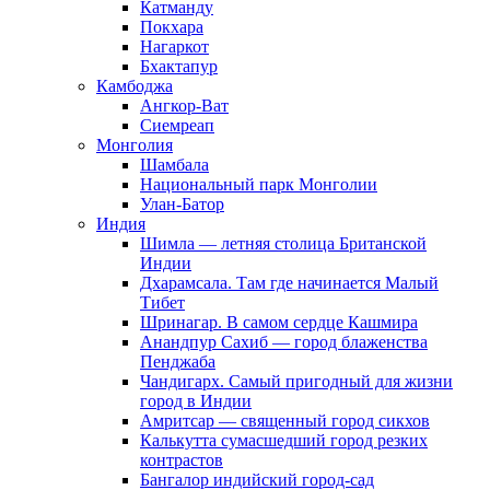
Катманду
Покхара
Нагаркот
Бхактапур
Камбоджа
Ангкор-Ват
Сиемреап
Монголия
Шамбала
Национальный парк Монголии
Улан-Батор
Индия
Шимла — летняя столица Британской
Индии
Дхарамсала. Там где начинается Малый
Тибет
Шринагар. В самом сердце Кашмира
Анандпур Сахиб — город блаженства
Пенджаба
Чандигарх. Самый пригодный для жизни
город в Индии
Амритсар — священный город сикхов
Калькутта сумасшедший город резких
контрастов
Бангалор индийский город-сад