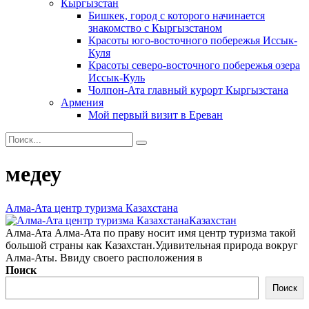
Кыргызстан
Бишкек, город с которого начинается
знакомство с Кыргызстаном
Красоты юго-восточного побережья Иссык-
Куля
Красоты северо-восточного побережья озера
Иссык-Куль
Чолпон-Ата главный курорт Кыргызстана
Армения
Мой первый визит в Ереван
Search
for:
медеу
Алма-Ата центр туризма Казахстана
Казахстан
Алма-Ата Алма-Ата по праву носит имя центр туризма такой
большой страны как Казахстан.Удивительная природа вокруг
Алма-Аты. Ввиду своего расположения в
Поиск
Поиск