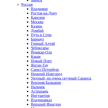
Минск
Россия
Владимир
Ростов-на-Дону
Карелия
Москва
Казань
Домбай
Путь в Сочи
Барнаул
Горный Алтай
Чебоксары
Йошкар-Ола
Крым
Новый Порт
Янган-Тау
Санкт-Петербург
Нижний Новгород
Уютный, но очень скучный Саранск
Верхняя Балкария
Нальчик
Астрахань
Ингушетия
Владикавказ
Верхний Фиагдон