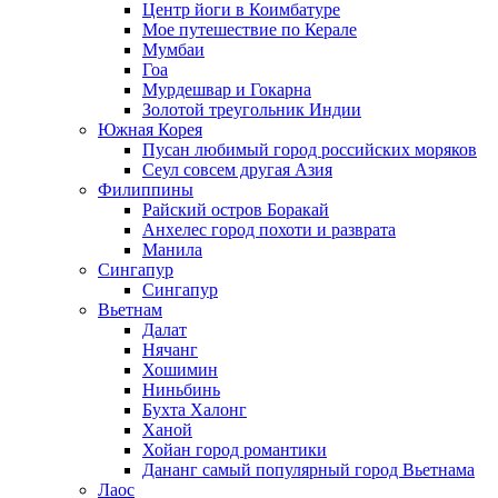
Центр йоги в Коимбатуре
Мое путешествие по Керале
Мумбаи
Гоа
Мурдешвар и Гокарна
Золотой треугольник Индии
Южная Корея
Пусан любимый город российских моряков
Сеул совсем другая Азия
Филиппины
Райский остров Боракай
Анхелес город похоти и разврата
Манила
Сингапур
Сингапур
Вьетнам
Далат
Нячанг
Хошимин
Ниньбинь
Бухта Халонг
Ханой
Хойан город романтики
Дананг самый популярный город Вьетнама
Лаос