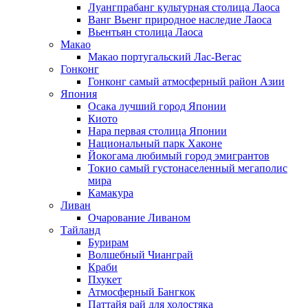
Луангпрабанг культурная столица Лаоса
Ванг Вьенг природное наследие Лаоса
Вьентьян столица Лаоса
Макао
Макао португальский Лас-Вегас
Гонконг
Гонконг самый атмосферный район Азии
Япония
Осака лучший город Японии
Киото
Нара первая столица Японии
Национальный парк Хаконе
Йокогама любимый город эмигрантов
Токио самый густонаселенный мегаполис
мира
Камакура
Ливан
Очарование Ливаном
Тайланд
Бурирам
Волшебный Чианграй
Краби
Пхукет
Атмосферный Бангкок
Паттайя рай для холостяка